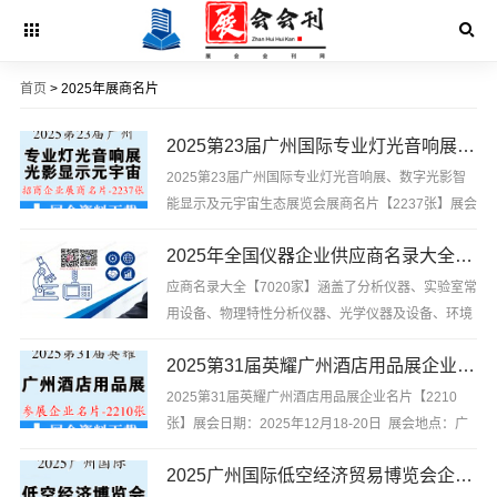
首页
> 2025年展商名片
2025第23届广州国际专业灯光音响展、数字光影智能显示及元宇宙生态展览会展商名片【2237张】
2025第23届广州国际专业灯光音响展、数字光影智
能显示及元宇宙生态展览会展商名片【2237张】展会
时间：2025年5月27—30日 展会地点：中国进出口
2025年全国仪器企业供应商名录大全【7020家】
商品交易会展馆 2025第23届广州国际专业灯光音响
展、数字光影智能显...
应商名录大全【7020家】涵盖了分析仪器、实验室常
用设备、物理特性分析仪器、光学仪器及设备、环境
***仪器、生命科学仪器、行业专用仪器及设备、测
2025第31届英耀广州酒店用品展企业名片【2210张】
量/计量仪器、配件耗材、常用仪表、试剤标物、化工
设备、保温材料及电线电缆、ニ手仪器/机械设备等优
2025第31届英耀广州酒店用品展企业名片【2210
质企业...
张】展会日期：2025年12月18-20日 展会地点：广
州广交会展馆同期主题展： 广州酒店家具展览会、广
2025广州国际低空经济贸易博览会企业名片【180张】
州商用厨具展览会、广州厨房设备及用品展览会、广