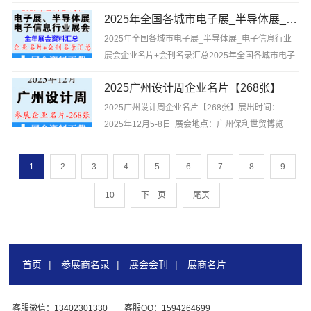
伏太阳能电力光储氢行业展会企业名片+会刊名录汇
2025年全国各城市电子展_半导体展_电子信息行业展会企业名片+会刊名录汇总
总，内容包含企业名片【7710张】+展会会刊名录汇
总【8938家】（内容包含：展商企业联系方式、展商
2025年全国各城市电子展_半导体展_电子信息行业
企业简介、展...
展会企业名片+会刊名录汇总2025年全国各城市电子
展_半导体展_电子信息行业展会企业名片+会刊名录
2025广州设计周企业名片【268张】
汇总，内容包含企业名片【5490张】+展会会刊名录
汇总【6606家】（内容包含：展商企业联系方式、展
2025广州设计周企业名片【268张】展出时间：
商企业简介...
2025年12月5-8日 展会地点：广州保利世贸博览
馆、广州国际采购中心、南丰国际会展中心2025广州
设计周企业名片【268张】，含参展企业联系方式
1
2
3
4
5
6
7
8
9
等，是你寻找项目、产品与厂商货源的最佳...
10
下一页
尾页
首页
|
参展商名录
|
展会会刊
|
展商名片
客服微信：13402301330
客服QQ：1594264699