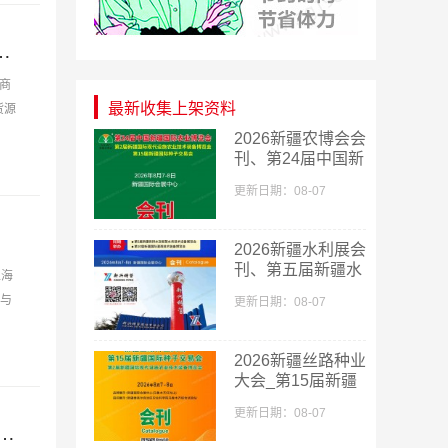
 实验室技术设备 医学检验 诊断 IVD-PDF文档电子版资料
口商
最新收集上架资料
货源
​2026新疆农博会会
刊、第24届中国新
疆国际农业博览会
更新日期：08-07
会刊
子版资料
2026新疆水利展会
刊、第五届新疆水
上海
利科技博览会参展
品与
更新日期：08-07
商名录
2026新疆丝路种业
大会_第15届新疆
国际种子交易会会
更新日期：08-07
刊
第四届中国教育后勤展览会会刊-展商名录-PDF文档电子版资料