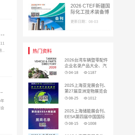
参展商名录
2026 CTEF新疆国
际化工技术装备博
览会会刊-新疆化
更新日期：08-03
工展参展商名录
固件工业博览会会刊、上海国际紧博会展会会刊 工博会五金会刊-PDF文档电子版资料
11
..
热门资料
2026台湾车辆暨零配件
企业名录产品大全、汽
配 汽车零部件
04-18
1187
2025上海亚宠展会刊、
业技术展会刊 深圳网印展参展商名录-PDF文档电子版资料
第27届亚洲宠物展览会
参展商名录
08-25
1012
0年
展会
2025上海储能展会刊、
EESA第四届中国国际
储能展览会参展商名录
08-15
1008