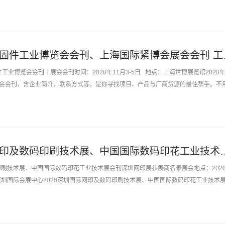
联系方式等，是...
2020上海国际紧
件工业博览会会刊｜展会会刊时间：2020年11月3-5日 地点：上海世博展览馆2020年
会会刊，含企业简介，联系方式等，是你寻找项目、产品与厂商货源的最佳帮手。不用.
2020深圳国际网印及数码印刷技术展、中国国际数码印花工
码印刷技术展、中国国际数码印花工业技术展会刊深圳网印展参展商名录展会地点：202
间：深圳国际会展中心2020深圳国际网印及数码印刷技术展、中国国际数码印花工业技术