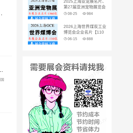
2025上海亚宠展名片、
第27届亚洲宠物展览会
会刊—展商名录-PDF文档电子版资料
企业名片【1560张】
08-25
984
2026上海世界煤炭工业
博览会企业名片【110
张】
06-15
888
有机食品博览会会刊-展商名录-PDF文档电子版资料
门国