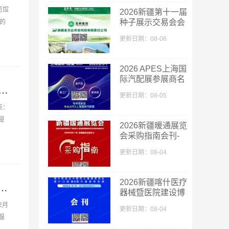
览馆
2026新疆第十一届
种子展示交易会会
的
刊-新疆种子展参
更新日期：08-06
展商名录
2026 APES上海国
际汽配展参展商名
3届全国糖酒会会刊-济南糖酒会展商名录-PDF文档电子版资料
单
更新日期：08-05
点：
是
2026新疆暖通展览
会采购指南会刊-
参展商名录
更新日期：08-04
2026新疆喀什医疗
展会刊|上海国际汽车零配件维修检测诊断设备及服务用品展会刊-PDF文档电子版资料
器械暨医院建设博
览会_喀什药品及
2月
更新日期：08-04
中医药大健康博览
服
会采购指南会刊-