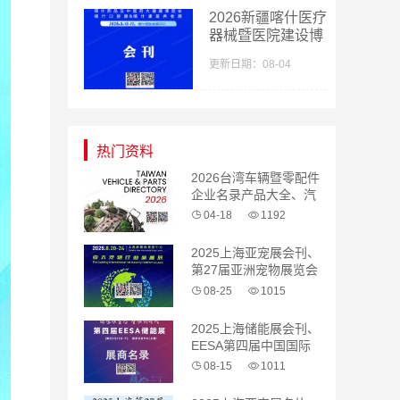
2026新疆喀什医疗
器械暨医院建设博
览会_喀什药品及
更新日期：08-04
中医药大健康博览
会采购指南会刊-
参展商名录
热门资料
2026台湾车辆暨零配件
企业名录产品大全、汽
配 汽车零部件
04-18
1192
2025上海亚宠展会刊、
第27届亚洲宠物展览会
参展商名录
08-25
1015
2025上海储能展会刊、
EESA第四届中国国际
储能展览会参展商名录
08-15
1011