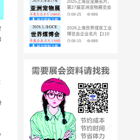
2025上海亚宠展名片、
第27届亚洲宠物展览会
企业名片【1560张】
08-25
989
2026上海世界煤炭工业
空
博览会企业名片【110
加
张】
06-15
889
设
、
计
冷