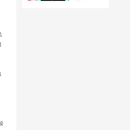
、
机
回
风
设