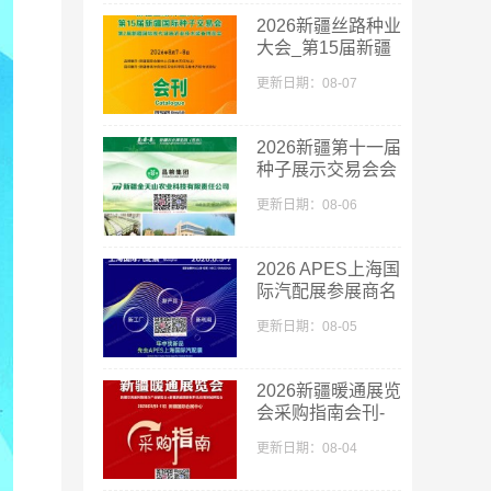
2026新疆丝路种业
大会_第15届新疆
国际种子交易会会
更新日期：08-07
刊
2026新疆第十一届
种子展示交易会会
刊-新疆种子展参
更新日期：08-06
展商名录
2026 APES上海国
际汽配展参展商名
单
更新日期：08-05
2026新疆暖通展览
会采购指南会刊-
参展商名录
更新日期：08-04