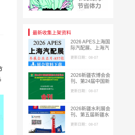
最新收集上架资料
2026 APES上海国
际汽配展、上海汽
配展企业名片
更新日期：08-07
【857张】
方
​2026新疆农博会会
品
刊、第24届中国新
疆国际农业博览会
更新日期：08-07
会刊
2026新疆水利展会
刊、第五届新疆水
利科技博览会参展
更新日期：08-07
商名录