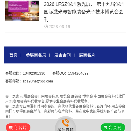
​2026 LFSZ深圳激光展、 第十九届深圳
国际激光与智能装备光子技术博览会会
刊
2026-06-19
首页
|
参展商名录
|
展会会刊
|
展商名片
客服微信：13402301330
客服QQ：1594264699
客服邮箱：zg198net@qq.com
会刊之家 火爆展会会刊网展会信息 展览会 展销会 博览会 中国展会资料代收门
户网站 展会资料代收平台,提供专业会展资料代收服务。
会刊之家专业为没有时间参会的厂商代收代发各展会资料与名片!你不用去参会
同样可以得到展会所有厂商彩页与名片资料，坐在家中也能寻找好的产品与项
目！
版权所有 &
【会刊之家www.zhanhuihuikan.com】
代收展会资料行业领头
羊，为客户找厂家、为厂家找客户！
展商名片
展会会刊
微信客服