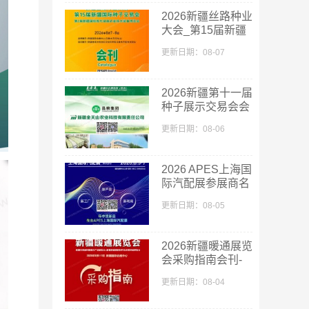
2026新疆丝路种业
大会_第15届新疆
国际种子交易会会
更新日期：08-07
刊
2026新疆第十一届
种子展示交易会会
刊-新疆种子展参
更新日期：08-06
展商名录
2026 APES上海国
际汽配展参展商名
单
更新日期：08-05
2026新疆暖通展览
会采购指南会刊-
参展商名录
更新日期：08-04