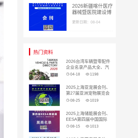
2026新疆喀什医疗
器械暨医院建设博
览会_喀什药品及
更新日期：08-04
中医药大健康博览
会采购指南会刊-
参展商名录
热门资料
2026台湾车辆暨零配件
企业名录产品大全、汽
配 汽车零部件
04-18
1198
2025上海亚宠展会刊、
第27届亚洲宠物展览会
参展商名录
08-25
1019
2025上海储能展会刊、
EESA第四届中国国际
储能展览会参展商名录
08-15
1013