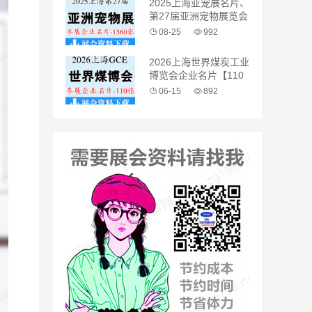
2025上海亚宠展名片、
第27届亚洲宠物展览会
企业名片【1560张】
08-25
992
2026上海世界煤炭工业
博览会企业名片【110
张】
06-15
892