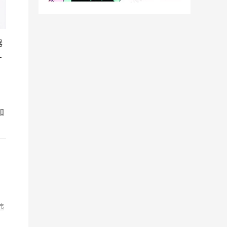
器
厂
加
。
违