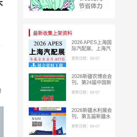
床
最新收集上架资料
2026 APES上海国
际汽配展、上海汽
配展企业名片
更新日期：08-07
【857张】
​2026新疆农博会会
刊、第24届中国新
疆国际农业博览会
资
更新日期：08-07
会刊
2026新疆水利展会
刊、第五届新疆水
利科技博览会参展
更新日期：08-07
商名录