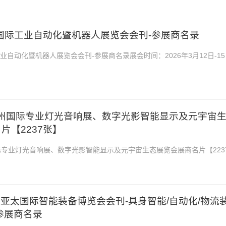
肥国际工业自动化暨机器人展览会会刊-参展商名录
工业自动化暨机器人展览会会刊-参展商名录展会时间：2026年3月12日-15
国际会展中心2026安徽合肥国际工业自动化...
届广州国际专业灯光音响展、数字光影智能显示及元宇宙
片【2237张】
国际专业灯光音响展、数字光影智能显示及元宇宙生态展览会展商名片【223
5月27—30日 ...
7届亚太国际智能装备博览会会刊-具身智能/自动化/物流
参展商名录