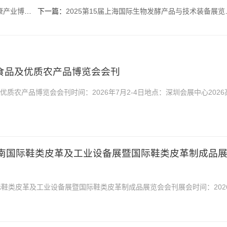
区大健康中医药保健品
下一篇：
2025第15届上海国际生物发酵产品与技术装备展览会会刊-参展商名录
端食品及优质农产品博览会会刊
及优质农产品博览会会刊时间：2026年7月2-4日地点：深圳会展中心2026
深圳博览会会刊，是你寻找项目、产品与厂商货源...
6届越南国际鞋类皮革及工业设备展暨国际鞋类皮革制成品
国际鞋类皮革及工业设备展暨国际鞋类皮革制成品展览会会刊展会时间：202
点：胡志明市西贡会议展览中心2026第26届...