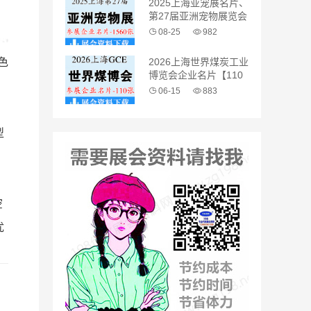
2025上海亚宠展名片、
第27届亚洲宠物展览会
企业名片【1560张】
08-25
982
2026上海世界煤炭工业
特色
博览会企业名片【110
、
张】
06-15
883
型
空
优