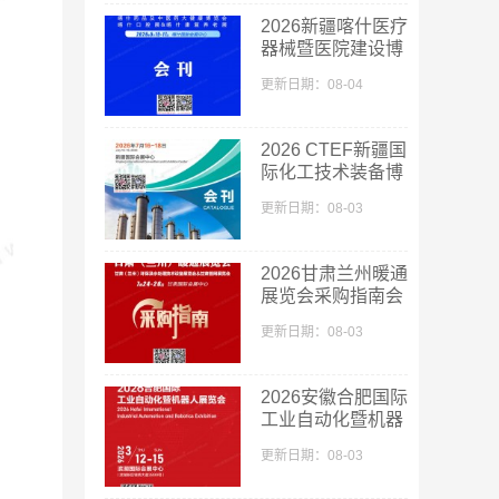
2026新疆喀什医疗
器械暨医院建设博
览会_喀什药品及
更新日期：08-04
中医药大健康博览
会采购指南会刊-
参展商名录
2026 CTEF新疆国
际化工技术装备博
览会会刊-新疆化
更新日期：08-03
工展参展商名录
2026甘肃兰州暖通
展览会采购指南会
刊-参展商名录
更新日期：08-03
2026安徽合肥国际
工业自动化暨机器
人展览会会刊-参
更新日期：08-03
展商名录