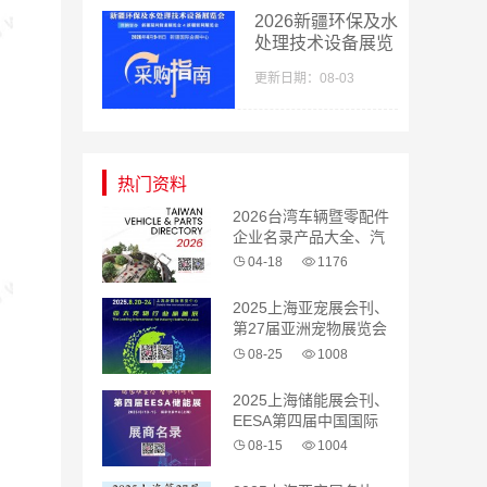
2026新疆环保及水
处理技术设备展览
会采购指南会刊-
更新日期：08-03
参展商名录
热门资料
2026台湾车辆暨零配件
企业名录产品大全、汽
配 汽车零部件
04-18
1176
2025上海亚宠展会刊、
第27届亚洲宠物展览会
参展商名录
08-25
1008
2025上海储能展会刊、
EESA第四届中国国际
储能展览会参展商名录
08-15
1004