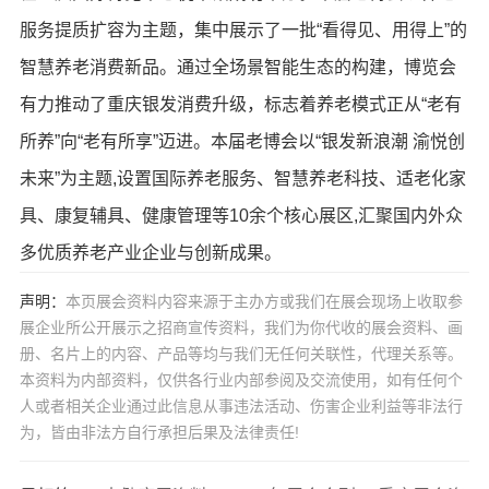
服务提质扩容为主题，集中展示了一批“看得见、用得上”的
智慧养老消费新品。通过全场景智能生态的构建，博览会
有力推动了重庆银发消费升级，标志着养老模式正从“老有
所养”向“老有所享”迈进。本届老博会以“银发新浪潮 渝悦创
未来”为主题,设置国际养老服务、智慧养老科技、适老化家
具、康复辅具、健康管理等10余个核心展区,汇聚国内外众
多优质养老产业企业与创新成果。
声明：
本页展会资料内容来源于主办方或我们在展会现场上收取参
展企业所公开展示之招商宣传资料，我们为你代收的展会资料、画
册、名片上的内容、产品等均与我们无任何关联性，代理关系等。
本资料为内部资料，仅供各行业内部参阅及交流使用，如有任何个
人或者相关企业通过此信息从事违法活动、伤害企业利益等非法行
为，皆由非法方自行承担后果及法律责任!