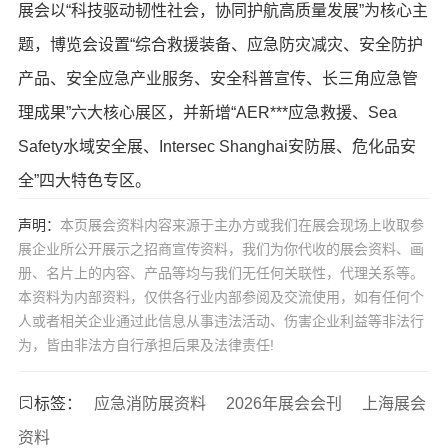
展会以“科技驱动韧性社会，协同护航高质量发展”为核心主
题，博览会设置“综合救援装备、应急防灾减灾、安全防护
产品、安全应急产业服务、安全科普宣传、长三角应急管
理成果”六大核心展区，并新增“AER***应急救援、Sea
Safety水域安全展、Intersec Shanghai安防展、危化品安
全”四大特色专区。
声明：
本页展会资料内容来源于主办方或我们在展会现场上收取参
展企业所公开展示之招商宣传资料，我们为你代收的展会资料、画
册、名片上的内容、产品等均与我们无任何关联性，代理关系等。
本资料为内部资料，仅供各行业内部参阅及交流使用，如有任何个
人或者相关企业通过此信息从事违法活动、伤害企业利益等非法行
为，皆由非法方自行承担后果及法律责任!
标签：
应急消防展资料
2026年展会会刊
上海展会
资料