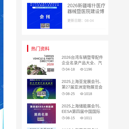
2026新疆喀什医疗
器械暨医院建设博
览会_喀什药品及
更新日期：08-04
中医药大健康博览
会采购指南会刊-
参展商名录
热门资料
2026台湾车辆暨零配件
企业名录产品大全、汽
配 汽车零部件
04-18
1196
2025上海亚宠展会刊、
第27届亚洲宠物展览会
参展商名录
08-25
1018
2025上海储能展会刊、
EESA第四届中国国际
储能展览会参展商名录
08-15
1011