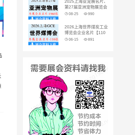
2025上海亚宠展名片、
第27届亚洲宠物展览会
企业名片【1560张】
08-25
990
2026上海世界煤炭工业
博览会企业名片【110
张】
06-15
891
品
长
源
，