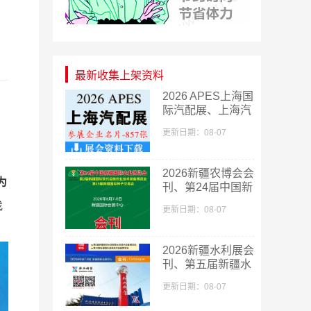
最新收集上架资料
2026 APES上海国
际汽配展、上海汽
配展企业名片
更新日期：08-07
【857张】
​2026新疆农博会会
为
刊、第24届中国新
疆国际农业博览会
找
更新日期：08-07
会刊
2026新疆水利展会
刊、第五届新疆水
利科技博览会参展
更新日期：08-07
商名录