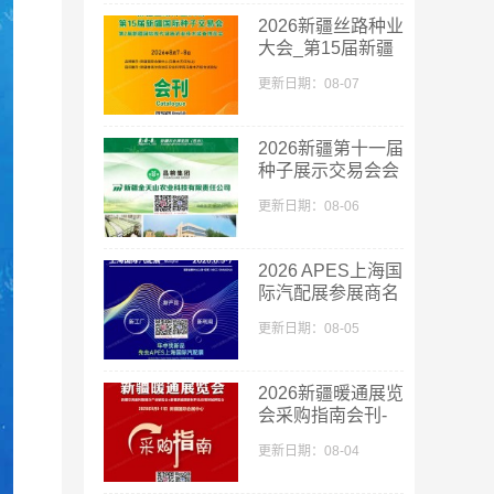
2026新疆丝路种业
大会_第15届新疆
国际种子交易会会
更新日期：08-07
刊
2026新疆第十一届
种子展示交易会会
刊-新疆种子展参
更新日期：08-06
展商名录
2026 APES上海国
际汽配展参展商名
单
更新日期：08-05
2026新疆暖通展览
会采购指南会刊-
参展商名录
更新日期：08-04