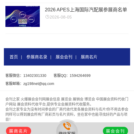
2026 APES上海国际汽配展参展商名单
2026-08-05
首页
|
参展商名录
|
展会会刊
|
展商名片
客服微信：13402301330
客服QQ：1594264699
客服邮箱：zg198net@qq.com
会刊之家 火爆展会会刊网展会信息 展览会 展销会 博览会 中国展会资料代收门
户网站 展会资料代收平台,提供专业会展资料代收服务。
会刊之家专业为没有时间参会的厂商代收代发各展会资料与名片!你不用去参会
同样可以得到展会所有厂商彩页与名片资料，坐在家中也能寻找好的产品与项
目！
版权所有 &
【会刊之家www.zhanhuihuikan.com】
代收展会资料行业领头
羊，为客户找厂家、为厂家找客户！
展商名片
展会会刊
微信客服