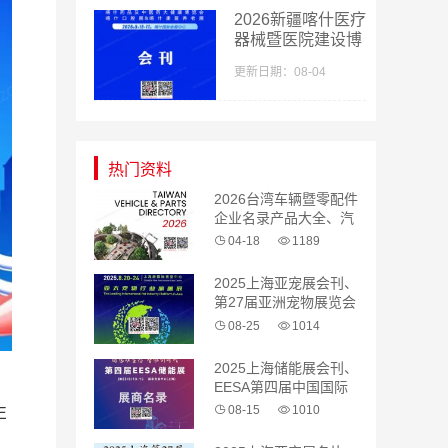
2026新疆喀什医疗
器械暨医院建设博
览会_喀什药品及
更新日期：08-04
中医药大健康博览
会采购指南会刊-
参展商名录
热门资料
2026台湾车辆暨零配件
企业名录产品大全、汽
配 汽车零部件
04-18
1189
2025上海亚宠展会刊、
第27届亚洲宠物展览会
参展商名录
08-25
1014
2025上海储能展会刊、
，
EESA第四届中国国际
储能展览会参展商名录
08-15
1010
E
，