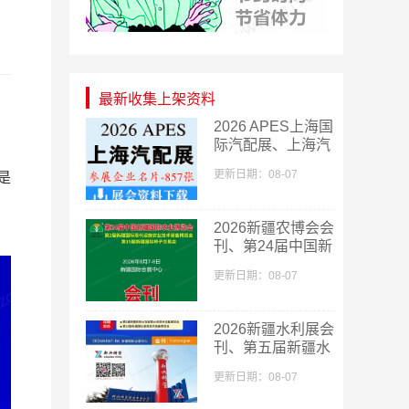
最新收集上架资料
2026 APES上海国
际汽配展、上海汽
配展企业名片
更新日期：08-07
是
【857张】
！
​2026新疆农博会会
刊、第24届中国新
疆国际农业博览会
更新日期：08-07
会刊
2026新疆水利展会
刊、第五届新疆水
利科技博览会参展
更新日期：08-07
商名录