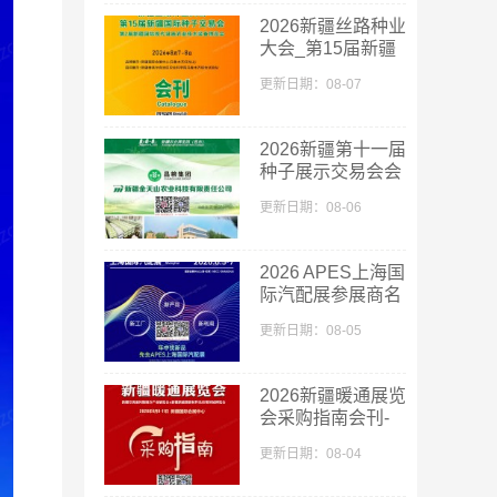
2026新疆丝路种业
大会_第15届新疆
国际种子交易会会
更新日期：08-07
刊
2026新疆第十一届
种子展示交易会会
刊-新疆种子展参
更新日期：08-06
展商名录
2026 APES上海国
际汽配展参展商名
单
更新日期：08-05
2026新疆暖通展览
会采购指南会刊-
参展商名录
更新日期：08-04