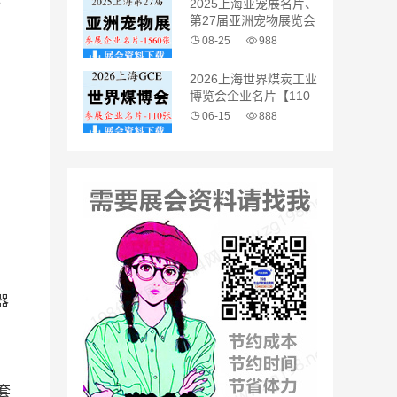
2025上海亚宠展名片、
第27届亚洲宠物展览会
企业名片【1560张】
08-25
988
2026上海世界煤炭工业
博览会企业名片【110
张】
06-15
888
器
套