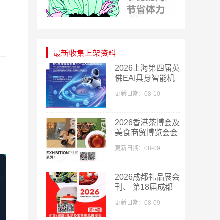
最新收集上架资料
​2026上海第四届英
佛EAI具身智能机
器人产业展览会/第
更新日期：08-10
四届英佛AGI通用
人工智能大会暨展
是
览会会刊-参展商
2026香港茶博会及
名录
！
美食商贸博览会会
刊、香港国际茶叶
更新日期：08-09
茶展参展商名录参
展商名录
2026成都礼品展会
刊、 第18届成都
礼品及家居用品展
更新日期：08-09
览会暨文创旅游商
品展会刊参展商名