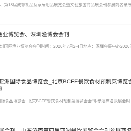
会刊、第18届成都礼品及家居用品展览会暨文创旅游商品展会刊参展商名录
25-27日展会地址：成都世纪城新国际会展中心2...
际渔业博览会、深圳渔博会会刊
深圳国际渔业博览会会刊时间：2026年7月2-4日地点：深圳会展中心2026
刊，是你寻找项目、产品与厂商货源的最佳帮手。...
IFE亚洲国际食品博览会_北京BCFE餐饮食材预制菜博览
录
亚洲国际食品博览会_北京BCFE餐饮食材预制菜博览会会刊-参展商名录展会时
日-19日展会地点：北京中国国际展览中心20...
E亚餐展会刊、山东济南第四届亚洲餐饮展览会会刊参展商