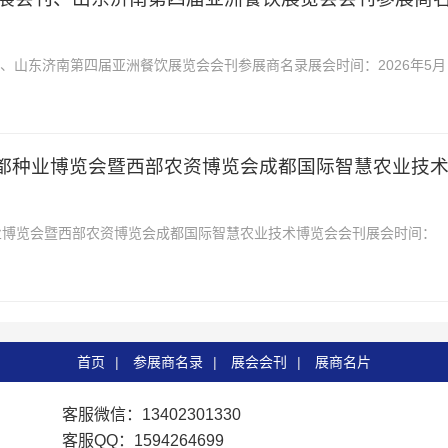
会刊、山东济南第四届亚洲餐饮展览会会刊参展商名录展会时间：2026年5月
山东国际会展中心2026ACE亚餐展会刊、...
届成都种业博览会暨西部农资博览会成都国际智慧农业技
都种业博览会暨西部农资博览会成都国际智慧农业技术博览会会刊展会时间：
展会地址：成都世纪城新国际会展中心2026第12届成...
首页
|
参展商名录
|
展会会刊
|
展商名片
客服微信：13402301330
客服QQ：1594264699