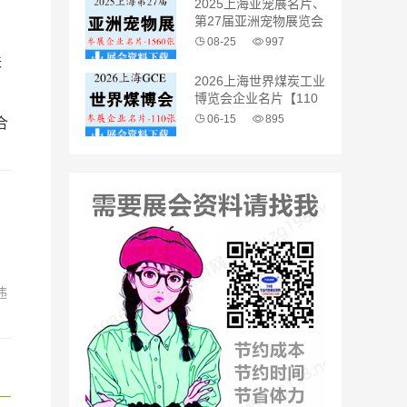
2025上海亚宠展名片、
第27届亚洲宠物展览会
企业名片【1560张】
08-25
997
联
2026上海世界煤炭工业
博览会企业名片【110
张】
06-15
895
合
。
违