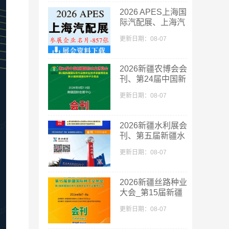
录
2026 APES上海国
际汽配展、上海汽
配展企业名片
更新日期：08-07
【857张】
​2026新疆农博会会
刊、第24届中国新
疆国际农业博览会
更新日期：08-07
会刊
2026新疆水利展会
刊、第五届新疆水
利科技博览会参展
更新日期：08-07
商名录
2026新疆丝路种业
大会_第15届新疆
国际种子交易会会
更新日期：08-07
刊