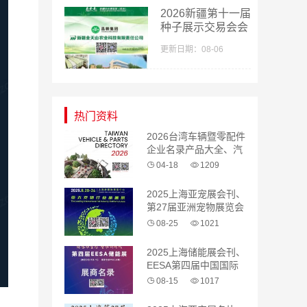
2026新疆第十一届
种子展示交易会会
刊-新疆种子展参
更新日期：08-06
展商名录
热门资料
2026台湾车辆暨零配件
企业名录产品大全、汽
配 汽车零部件
04-18
1209
2025上海亚宠展会刊、
第27届亚洲宠物展览会
参展商名录
08-25
1021
2025上海储能展会刊、
EESA第四届中国国际
储能展览会参展商名录
08-15
1017