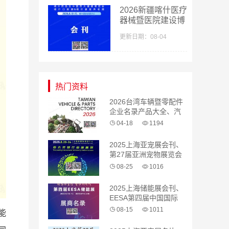
2026新疆喀什医疗
器械暨医院建设博
览会_喀什药品及
更新日期：08-04
中医药大健康博览
会采购指南会刊-
参展商名录
热门资料
2026台湾车辆暨零配件
企业名录产品大全、汽
配 汽车零部件
04-18
1194
2025上海亚宠展会刊、
第27届亚洲宠物展览会
参展商名录
08-25
1016
2025上海储能展会刊、
EESA第四届中国国际
储能展览会参展商名录
08-15
1011
能