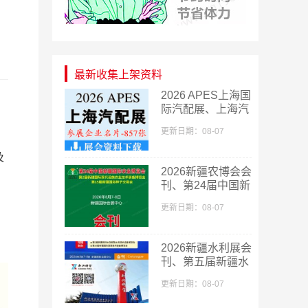
最新收集上架资料
2026 APES上海国
际汽配展、上海汽
配展企业名片
更新日期：08-07
【857张】
及
​2026新疆农博会会
刊、第24届中国新
疆国际农业博览会
，
更新日期：08-07
会刊
2026新疆水利展会
刊、第五届新疆水
利科技博览会参展
更新日期：08-07
商名录