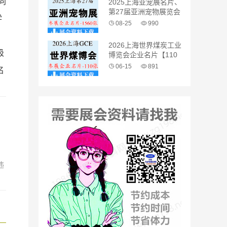
同
2025上海亚宠展名片、
第27届亚洲宠物展览会
学
企业名片【1560张】
08-25
990
2026上海世界煤炭工业
吸
博览会企业名片【110
张】
06-15
891
名
。
违