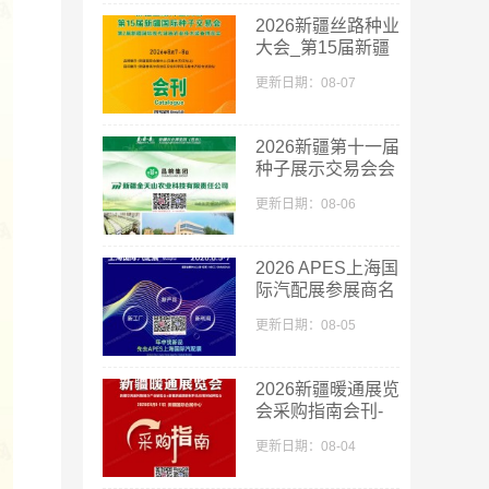
2026新疆丝路种业
大会_第15届新疆
国际种子交易会会
更新日期：08-07
刊
2026新疆第十一届
种子展示交易会会
刊-新疆种子展参
更新日期：08-06
展商名录
2026 APES上海国
际汽配展参展商名
单
更新日期：08-05
2026新疆暖通展览
会采购指南会刊-
参展商名录
更新日期：08-04