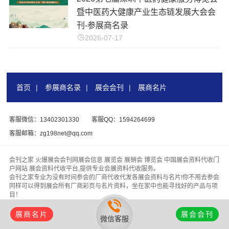
暨中医药大健康产业生态链发展大会会
刊-参展商名录
2026-07-17
首页
|
参展商名录
|
展会会刊
|
展商名片
客服微信：13402301330
客服QQ：1594264699
客服邮箱：zg198net@qq.com
会刊之家 火爆展会会刊网展会信息 展览会 展销会 博览会 中国展会资料代收门
户网站 展会资料代收平台,提供专业会展资料代收服务。
会刊之家专业为没有时间参会的厂商代收代发各展会资料与名片!你不用去参会
同样可以得到展会所有厂商彩页与名片资料，坐在家中也能寻找好的产品与项
目！
版权所有 &
【会刊之家www.zhanhuihuikan.com】
代收展会资料行业领头
羊，为客户找厂家、为厂家找客户！
展商名片
展会会刊
微信客服