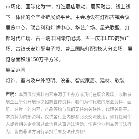
市场化、国际化为***，打造展店联动、展网融合、线上线
下一体化的全产业链展贸平台。主会场设在灯都古镇会议
展览中心，联合利和灯博中心、华艺广场、星光联盟、灯
都时代广场、古一瑞丰国际灯配城、古一庆丰LED商贸广
场、古镇长安灯配电子城、曹三国际灯配城8大分会场，展
览总面积超150万平方米。
展品范围
灯饰、室内及户外照明、设备、智能家居、建材、软装
声明：
本页展会资料内容来源于主办方或我们在展会现场上收取参
展企业所公开展示之招商宣传资料，我们为你代收的展会资料、画
册、名片上的内容、产品等均与我们无任何关联性，代理关系等。
本资料为内部资料，仅供各行业内部参阅及交流使用，如有任何个
人或者相关企业通过此信息从事违法活动、伤害企业利益等非法行
为，皆由非法方自行承担后果及法律责任!