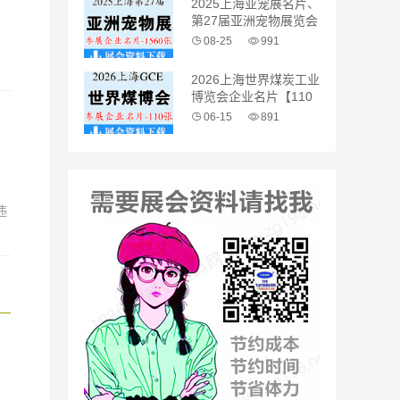
2025上海亚宠展名片、
第27届亚洲宠物展览会
企业名片【1560张】
08-25
991
2026上海世界煤炭工业
博览会企业名片【110
张】
06-15
891
。
违