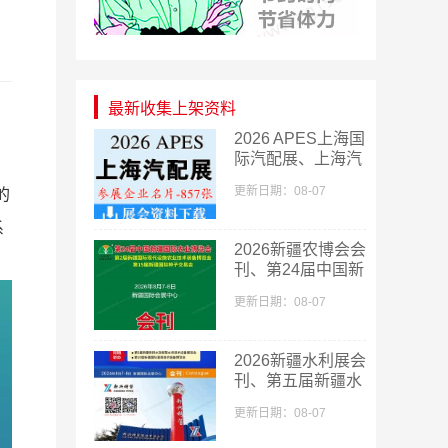
最新收集上架资料
2026 APES上海国
际汽配展、上海汽
配展企业名片
更新日期：08-07
的
【857张】
系
​2026新疆农博会会
刊、第24届中国新
疆国际农业博览会
更新日期：08-07
会刊
2026新疆水利展会
刊、第五届新疆水
利科技博览会参展
更新日期：08-07
商名录