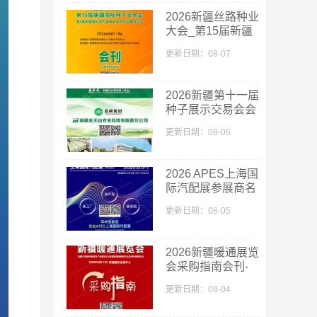
2026新疆丝路种业
大会_第15届新疆
国际种子交易会会
更新日期：08-07
刊
2026新疆第十一届
种子展示交易会会
刊-新疆种子展参
更新日期：08-06
展商名录
2026 APES上海国
际汽配展参展商名
单
更新日期：08-05
2026新疆暖通展览
会采购指南会刊-
参展商名录
更新日期：08-04