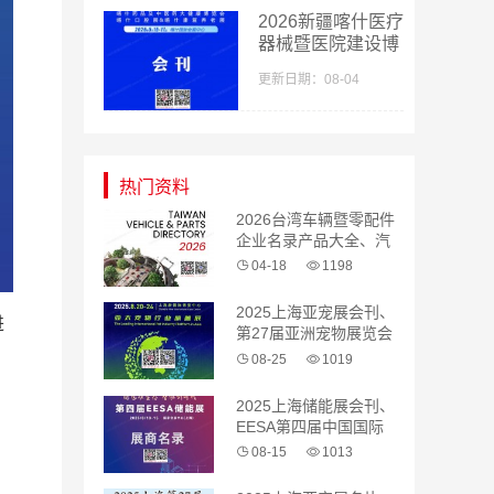
2026新疆喀什医疗
器械暨医院建设博
览会_喀什药品及
更新日期：08-04
中医药大健康博览
会采购指南会刊-
参展商名录
热门资料
2026台湾车辆暨零配件
企业名录产品大全、汽
配 汽车零部件
04-18
1198
2025上海亚宠展会刊、
进
第27届亚洲宠物展览会
参展商名录
08-25
1019
2025上海储能展会刊、
EESA第四届中国国际
图
储能展览会参展商名录
08-15
1013