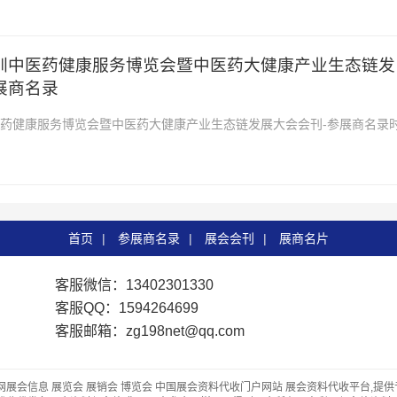
5月27—30日 ...
深圳中医药健康服务博览会暨中医药大健康产业生态链发
展商名录
中医药健康服务博览会暨中医药大健康产业生态链发展大会会刊-参展商名录
28日 地址：深圳会展中心2026第七...
首页
|
参展商名录
|
展会会刊
|
展商名片
客服微信：13402301330
客服QQ：1594264699
客服邮箱：zg198net@qq.com
网展会信息 展览会 展销会 博览会 中国展会资料代收门户网站 展会资料代收平台,提