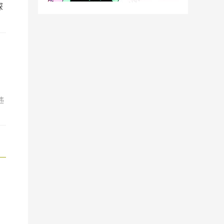
深
。
违