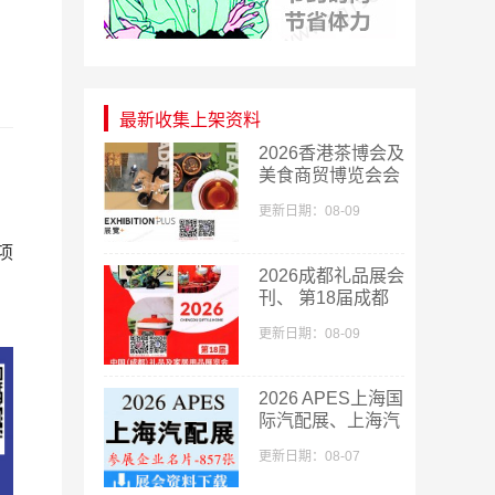
最新收集上架资料
2026香港茶博会及
美食商贸博览会会
刊、香港国际茶叶
更新日期：08-09
茶展参展商名录参
展商名录
项
2026成都礼品展会
刊、 第18届成都
礼品及家居用品展
更新日期：08-09
览会暨文创旅游商
品展会刊参展商名
录
2026 APES上海国
际汽配展、上海汽
配展企业名片
更新日期：08-07
【857张】