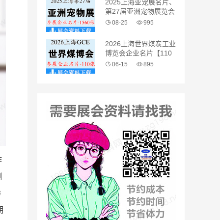
2025上海亚宠展名片、
第27届亚洲宠物展览会
企业名片【1560张】
08-25
995
2026上海世界煤炭工业
博览会企业名片【110
张】
06-15
895
作
测
举
期