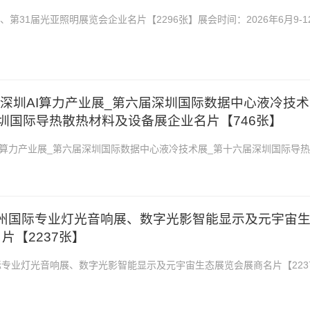
、第31届光亚照明展览会企业名片【2296张】展会时间：2026年6月9-1
进出口商品交易会展馆2026广州照明展名...
CIME深圳AI算力产业展_第六届深圳国际数据中心液冷技术
圳国际导热散热材料及设备展企业名片【746张】
深圳AI算力产业展_第六届深圳国际数据中心液冷技术展_第十六届深圳国际导热
片【746张】展会时间：2026年6月1...
届广州国际专业灯光音响展、数字光影智能显示及元宇宙
片【2237张】
国际专业灯光音响展、数字光影智能显示及元宇宙生态展览会展商名片【223
5月27—30日 ...