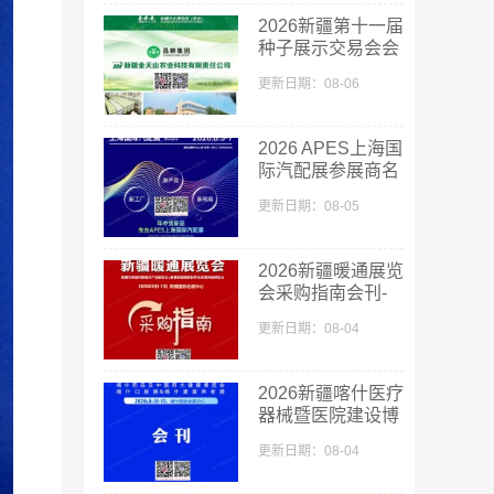
2026新疆第十一届
种子展示交易会会
刊-新疆种子展参
更新日期：08-06
展商名录
2026 APES上海国
际汽配展参展商名
单
更新日期：08-05
2026新疆暖通展览
会采购指南会刊-
参展商名录
更新日期：08-04
2026新疆喀什医疗
器械暨医院建设博
览会_喀什药品及
更新日期：08-04
中医药大健康博览
会采购指南会刊-