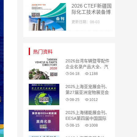
参展商名录
2026 CTEF新疆国
际化工技术装备博
览会会刊-新疆化
更新日期：08-03
工展参展商名录
热门资料
2026台湾车辆暨零配件
企业名录产品大全、汽
配 汽车零部件
04-18
1188
2025上海亚宠展会刊、
第27届亚洲宠物展览会
参展商名录
08-25
1012
2025上海储能展会刊、
EESA第四届中国国际
储能展览会参展商名录
08-15
1008