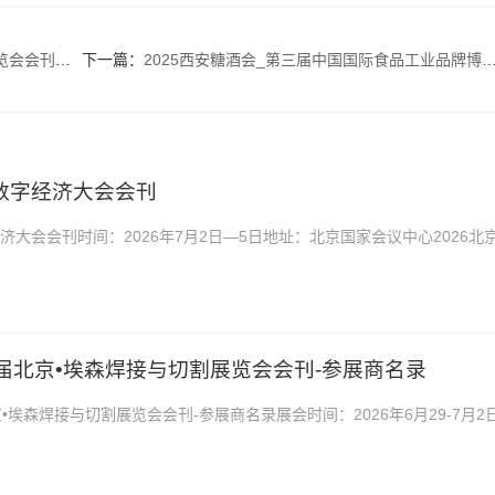
参展商名录
下一篇：
2025西安糖酒会_第三届中国国际食品工业品牌博览会暨第十七届西安国际糖酒食品博览会会刊
球数字经济大会会刊
经济大会会刊时间：2026年7月2日—5日地址：北京国家会议中心2026北
刊，是你寻找项目、产品与厂商货源的最佳帮手。不...
29届北京•埃森焊接与切割展览会会刊-参展商名录
京•埃森焊接与切割展览会会刊-参展商名录展会时间：2026年6月29-7月2
中心2026深圳第29届北京•埃森焊接...