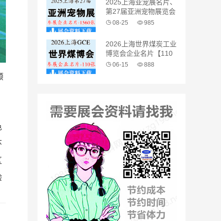
2025上海亚宠展名片、
第27届亚洲宠物展览会
企业名片【1560张】
08-25
985
2026上海世界煤炭工业
博览会企业名片【110
张】
06-15
888
顺
色
环
区
验