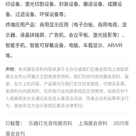
印设备、激光切割设备、封装设备、搬送设备、成膜设
备、过滤设备、环保设备等；
终端应用产品：商用显示应用（电子白板、商用电视、显
示器、液晶拼接屏、广告机、会议平板、激光投影等）、
智能手机、智能可穿戴设备、电脑、车载显示、AR/VR
等。
声明：
本页展会资料内容来源于主办方或我们在展会现场上收取参
展企业所公开展示之招商宣传资料，我们为你代收的展会资料、画
册、名片上的内容、产品等均与我们无任何关联性，代理关系等。
本资料为内部资料，仅供各行业内部参阅及交流使用，如有任何个
人或者相关企业通过此信息从事违法活动、伤害企业利益等非法行
为，皆由非法方自行承担后果及法律责任!
标签：
乐器灯光音响展资料
上海展会资料
2025年
展会会刊