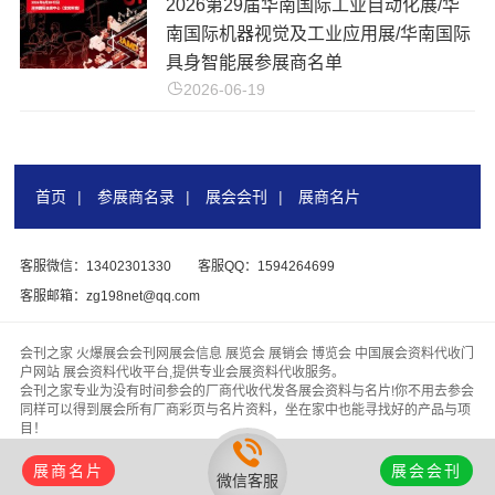
2026第29届华南国际工业自动化展/华
南国际机器视觉及工业应用展/华南国际
具身智能展参展商名单
2026-06-19
首页
|
参展商名录
|
展会会刊
|
展商名片
客服微信：13402301330
客服QQ：1594264699
客服邮箱：zg198net@qq.com
会刊之家 火爆展会会刊网展会信息 展览会 展销会 博览会 中国展会资料代收门
户网站 展会资料代收平台,提供专业会展资料代收服务。
会刊之家专业为没有时间参会的厂商代收代发各展会资料与名片!你不用去参会
同样可以得到展会所有厂商彩页与名片资料，坐在家中也能寻找好的产品与项
目！
版权所有 &
【会刊之家www.zhanhuihuikan.com】
代收展会资料行业领头
羊，为客户找厂家、为厂家找客户！
展商名片
展会会刊
微信客服