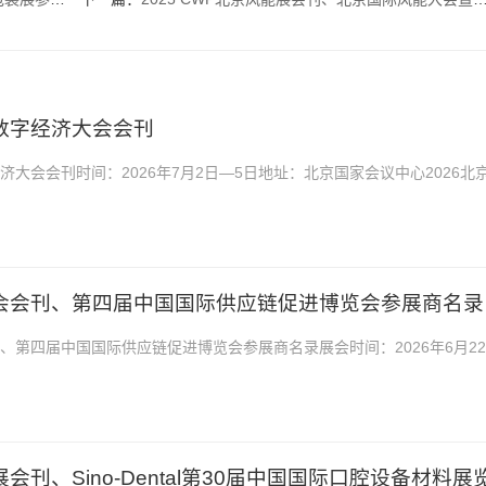
球数字经济大会会刊
经济大会会刊时间：2026年7月2日—5日地址：北京国家会议中心2026北
刊，是你寻找项目、产品与厂商货源的最佳帮手。不...
博会会刊、第四届中国国际供应链促进博览会参展商名录
刊、第四届中国国际供应链促进博览会参展商名录展会时间：2026年6月22
中国国际展览中心2026北京链博会会刊、第四届...
展会刊、Sino-Dental第30届中国国际口腔设备材料展