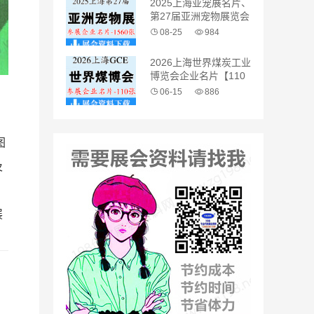
2025上海亚宠展名片、
第27届亚洲宠物展览会
企业名片【1560张】
08-25
984
2026上海世界煤炭工业
博览会企业名片【110
张】
06-15
886
，
图
及
展