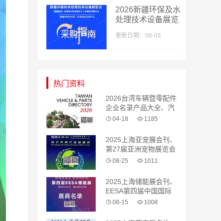
2026新疆环保及水
处理技术设备展览
会采购指南会刊-
更新日期：08-03
参展商名录
热门资料
2026台湾车辆暨零配件
企业名录产品大全、汽
配 汽车零部件
04-18
1185
2025上海亚宠展会刊、
第27届亚洲宠物展览会
参展商名录
08-25
1011
2025上海储能展会刊、
EESA第四届中国国际
储能展览会参展商名录
08-15
1008