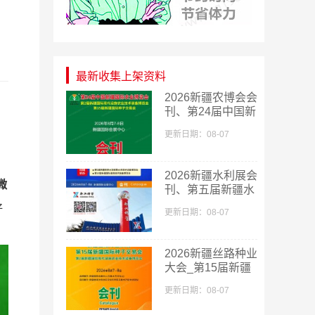
最新收集上架资料
​2026新疆农博会会
刊、第24届中国新
疆国际农业博览会
更新日期：08-07
会刊
2026新疆水利展会
微
刊、第五届新疆水
利科技博览会参展
好
更新日期：08-07
商名录
2026新疆丝路种业
大会_第15届新疆
国际种子交易会会
更新日期：08-07
刊