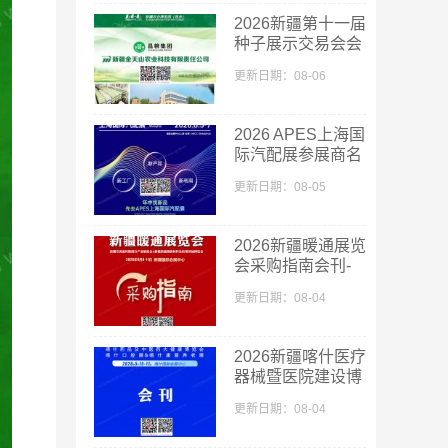
2026新疆第十一届
种子展示交易会会
刊-新疆种子展参
更新日期：08-06
展商名录
2026 APES上海国
际汽配展参展商名
单
更新日期：08-05
2026新疆暖通展览
会采购指南会刊-
参展商名录
更新日期：08-04
2026新疆喀什医疗
器械暨医院建设博
览会_喀什药品及
更新日期：08-04
中医药大健康博览
会采购指南会刊-