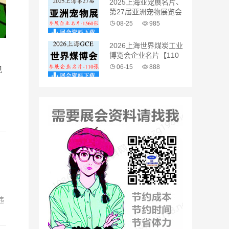
2025上海亚宠展名片、
第27届亚洲宠物展览会
企业名片【1560张】
08-25
985
2026上海世界煤炭工业
博览会企业名片【110
张】
06-15
888
现
、
，
。
违