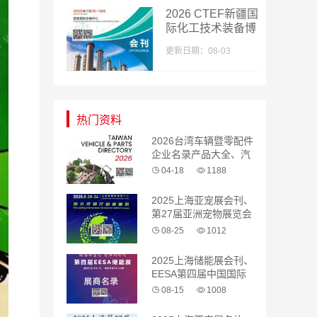
参展商名录
2026 CTEF新疆国
际化工技术装备博
览会会刊-新疆化
更新日期：08-03
工展参展商名录
热门资料
2026台湾车辆暨零配件
企业名录产品大全、汽
配 汽车零部件
04-18
1188
2025上海亚宠展会刊、
第27届亚洲宠物展览会
参展商名录
08-25
1012
2025上海储能展会刊、
EESA第四届中国国际
储能展览会参展商名录
08-15
1008