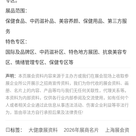
专区。
展品范围：
保健食品、中药滋补品、美容养颜、保健用品、第三方服
务
特色专区：
国际及品牌区、中药滋补区、特色地方展团、抗衰美容专
区、情绪管理专区、保健专区等
声明：
本页展会资料内容来源于主办方或我们在展会现场上收取参
展企业所公开展示之招商宣传资料，我们为你代收的展会资料、画
册、名片上的内容、产品等均与我们无任何关联性，代理关系等。
本资料为内部资料，仅供各行业内部参阅及交流使用，如有任何个
人或者相关企业通过此信息从事违法活动、伤害企业利益等非法行
为，皆由非法方自行承担后果及法律责任!
标签：
大健康展资料
2026年展商名片
上海展会资