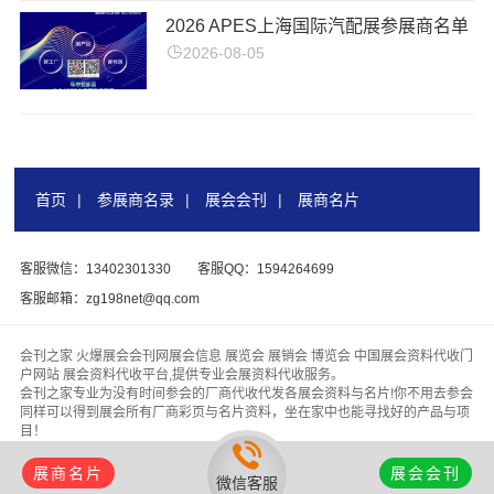
2026 APES上海国际汽配展参展商名单
2026-08-05
首页
|
参展商名录
|
展会会刊
|
展商名片
客服微信：13402301330
客服QQ：1594264699
客服邮箱：zg198net@qq.com
会刊之家 火爆展会会刊网展会信息 展览会 展销会 博览会 中国展会资料代收门
户网站 展会资料代收平台,提供专业会展资料代收服务。
会刊之家专业为没有时间参会的厂商代收代发各展会资料与名片!你不用去参会
同样可以得到展会所有厂商彩页与名片资料，坐在家中也能寻找好的产品与项
目！
版权所有 &
【会刊之家www.zhanhuihuikan.com】
代收展会资料行业领头
羊，为客户找厂家、为厂家找客户！
展商名片
展会会刊
微信客服