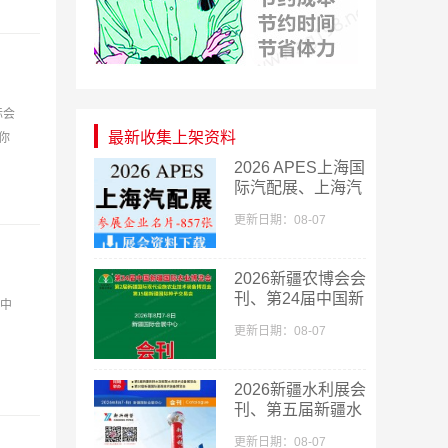
际会
最新收集上架资料
你
2026 APES上海国
际汽配展、上海汽
配展企业名片
更新日期：08-07
【857张】
​2026新疆农博会会
刊、第24届中国新
展中
疆国际农业博览会
、
更新日期：08-07
会刊
2026新疆水利展会
刊、第五届新疆水
利科技博览会参展
更新日期：08-07