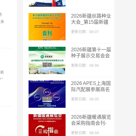
商名录
吉
2026新疆丝路种业
大会_第15届新疆
联系
国际种子交易会会
更新日期：08-07
刊
2026新疆第十一届
种子展示交易会会
刊-新疆种子展参
更新日期：08-06
展商名录
6新
厂
2026 APES上海国
际汽配展参展商名
单
更新日期：08-05
2026新疆暖通展览
商名录
会采购指南会刊-
参展商名录
更新日期：08-04