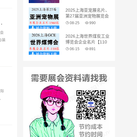
2025上海亚宠展名片、
第27届亚洲宠物展览会
博览会_第21届新疆煤炭工业博览会会刊参展商名录
企业名片【1560张】
08-25
990
展会
2026上海世界煤炭工业
与装
博览会企业名片【110
张】
06-15
891
国际
、