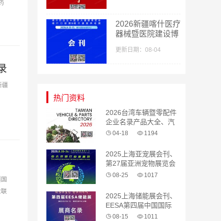
药
2026新疆喀什医疗
器械暨医院建设博
览会_喀什药品及
更新日期：08-04
中医药大健康博览
会采购指南会刊-
录
参展商名录
新疆
热门资料
2026台湾车辆暨零配件
企业名录产品大全、汽
配 汽车零部件
04-18
1194
2025上海亚宠展会刊、
第27届亚洲宠物展览会
参展商名录
08-25
1017
疆国
业联
2025上海储能展会刊、
EESA第四届中国国际
储能展览会参展商名录
08-15
1011